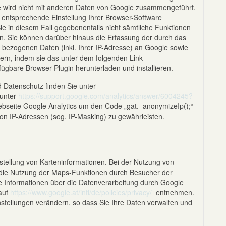
se wird nicht mit anderen Daten von Google zusammengeführt.
 entsprechende Einstellung Ihrer Browser-Software
Sie in diesem Fall gegebenenfalls nicht sämtliche Funktionen
n. Sie können darüber hinaus die Erfassung der durch das
 bezogenen Daten (inkl. Ihrer IP-Adresse) an Google sowie
ern, indem sie das unter dem folgenden Link
rfügbare Browser-Plugin herunterladen und installieren.
Datenschutz finden Sie unter
unter
https://support.google.com/analytics/answer/6004245?
Webseite Google Analytics um den Code „gat._anonymizeIp();“
on IP-Adressen (sog. IP-Masking) zu gewährleisten.
tellung von Karteninformationen. Bei der Nutzung von
ie Nutzung der Maps-Funktionen durch Besucher der
e Informationen über die Datenverarbeitung durch Google
auf
https://www.google.at/intl/de/policies/privacy/
entnehmen.
stellungen verändern, so dass Sie Ihre Daten verwalten und