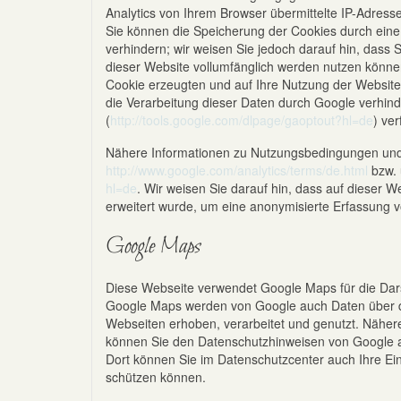
Analytics von Ihrem Browser übermittelte IP-Adres
Sie können die Speicherung der Cookies durch eine
verhindern; wir weisen Sie jedoch darauf hin, dass 
dieser Website vollumfänglich werden nutzen könne
Cookie erzeugten und auf Ihre Nutzung der Website
die Verarbeitung dieser Daten durch Google verhind
(
http://tools.google.com/dlpage/gaoptout?hl=de
) ve
Nähere Informationen zu Nutzungsbedingungen und 
http://www.google.com/analytics/terms/de.html
bzw. 
hl=de
. Wir weisen Sie darauf hin, dass auf dieser 
erweitert wurde, um eine anonymisierte Erfassung v
Google Maps
Diese Webseite verwendet Google Maps für die Dars
Google Maps werden von Google auch Daten über d
Webseiten erhoben, verarbeitet und genutzt. Näher
können Sie den Datenschutzhinweisen von Google 
Dort können Sie im Datenschutzcenter auch Ihre Ein
schützen können.