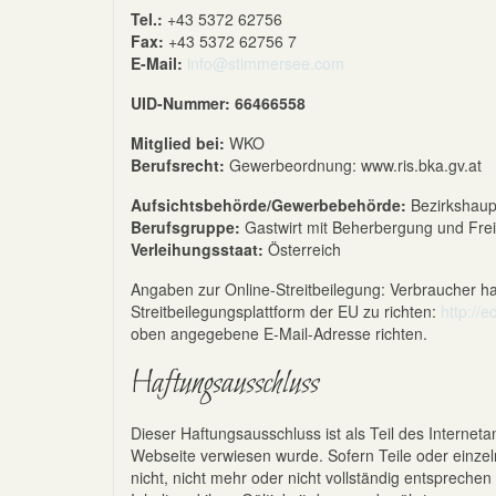
Tel.:
+43 5372 62756
Fax:
+43 5372 62756 7
E-Mail:
info@stimmersee.com
UID-Nummer: 66466558
Mitglied bei:
WKO
Berufsrecht:
Gewerbeordnung: www.ris.bka.gv.at
Aufsichtsbehörde/Gewerbebehörde:
Bezirkshaup
Berufsgruppe:
Gastwirt mit Beherbergung und Fr
Verleihungsstaat:
Österreich
Angaben zur Online-Streitbeilegung: Verbraucher h
Streitbeilegungsplattform der EU zu richten:
http://
oben angegebene E-Mail-Adresse richten.
Haftungsausschluss
Dieser Haftungsausschluss ist als Teil des Interne
Webseite verwiesen wurde. Sofern Teile oder einze
nicht, nicht mehr oder nicht vollständig entsprechen